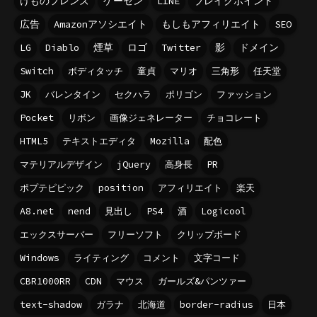
けものフレンズ
ゲーセン
LINE
ブレイクポイント
広告
Amazonアソシエイト
もしもアフィリエイト
SEO
LG
Diablo
煙草
ロゴ
Twitter
影
ドメイン
Switch
ボディタッチ
童貞
マリオ
三角形
任天堂
JK
バレンタイン
セクハラ
ポリゴン
ファッション
Pocket
リボン
画像ジェネレーター
チョコレート
HTML5
テキストエディタ
Mozilla
配色
マテリアルデザイン
jQuery
高身長
PR
ポプテピピック
position
アフィリエイト
楽天
A8.net
nend
見出し
PS4
酒
Logicool
エックスサーバー
フリーソフト
クリップボード
Windows
ライティング
コメント
文字コード
CBR1000RR
CDN
マウス
ガールズ&パンツァー
text-shadow
ガラナ
北海道
border-radius
日本