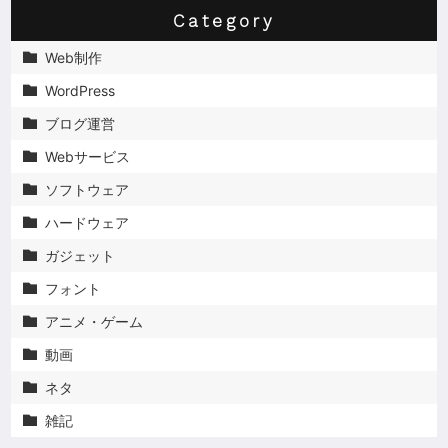
Category
Web制作

WordPress

ブログ運営

Webサービス

ソフトウェア

ハードウェア

ガジェット

フォント

アニメ・ゲーム

動画

ネタ

雑記
