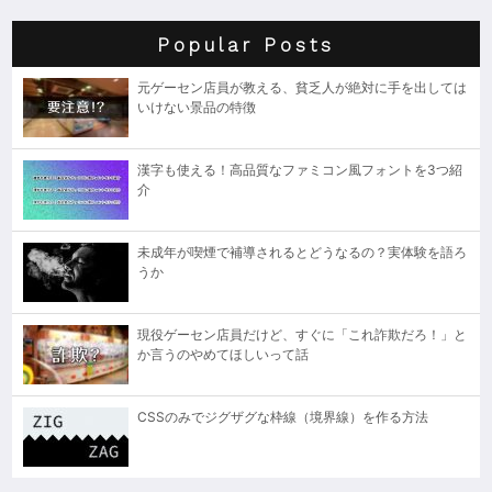
Popular Posts
元ゲーセン店員が教える、貧乏人が絶対に手を出しては
いけない景品の特徴
漢字も使える！高品質なファミコン風フォントを3つ紹
介
未成年が喫煙で補導されるとどうなるの？実体験を語ろ
うか
現役ゲーセン店員だけど、すぐに「これ詐欺だろ！」と
か言うのやめてほしいって話
CSSのみでジグザグな枠線（境界線）を作る方法