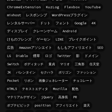
ChromeExtension
KuzLog
Flexbox
YouTube
mixhost
レスポンシブ
WordPressプラグイン
レンタルサーバー
ドット
フォント
Google
4K
ディスプレイ
クレーンゲーム
Android
けものフレンズ
ゲーセン
LINE
ブレイクポイント
広告
Amazonアソシエイト
もしもアフィリエイト
SEO
LG
Diablo
煙草
ロゴ
Twitter
影
ドメイン
Switch
ボディタッチ
童貞
マリオ
三角形
任天堂
JK
バレンタイン
セクハラ
ポリゴン
ファッション
Pocket
リボン
画像ジェネレーター
チョコレート
HTML5
テキストエディタ
Mozilla
配色
マテリアルデザイン
jQuery
高身長
PR
ポプテピピック
position
アフィリエイト
楽天