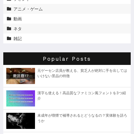
アニメ・ゲーム

動画

ネタ

雑記

Popular Posts
元ゲーセン店員が教える、貧乏人が絶対に手を出しては
いけない景品の特徴
漢字も使える！高品質なファミコン風フォントを3つ紹
介
未成年が喫煙で補導されるとどうなるの？実体験を語ろ
うか