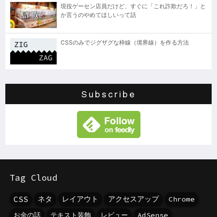
現役ゲーセン店員だけど、すぐに「これ詐欺だろ！」と
か言うのやめてほしいって話
CSSのみでジグザグな枠線（境界線）を作る方法
Subscribe
Tag Cloud
CSS
ネタ
レイアウト
アクセスアップ
Chrome
お金の話
テキスト装飾
レビュー
AdSense