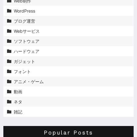
Web制作

WordPress

ブログ運営

Webサービス

ソフトウェア

ハードウェア

ガジェット

フォント

アニメ・ゲーム

動画

ネタ

雑記

Popular Posts