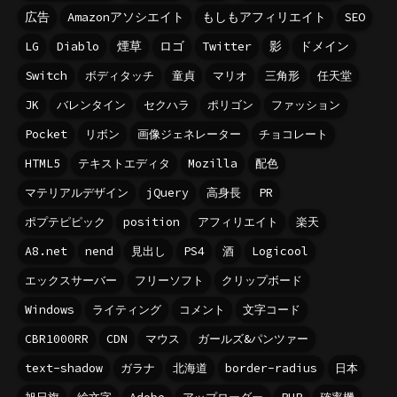
広告
Amazonアソシエイト
もしもアフィリエイト
SEO
LG
Diablo
煙草
ロゴ
Twitter
影
ドメイン
Switch
ボディタッチ
童貞
マリオ
三角形
任天堂
JK
バレンタイン
セクハラ
ポリゴン
ファッション
Pocket
リボン
画像ジェネレーター
チョコレート
HTML5
テキストエディタ
Mozilla
配色
マテリアルデザイン
jQuery
高身長
PR
ポプテピピック
position
アフィリエイト
楽天
A8.net
nend
見出し
PS4
酒
Logicool
エックスサーバー
フリーソフト
クリップボード
Windows
ライティング
コメント
文字コード
CBR1000RR
CDN
マウス
ガールズ&パンツァー
text-shadow
ガラナ
北海道
border-radius
日本