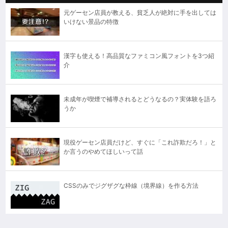
元ゲーセン店員が教える、貧乏人が絶対に手を出しては
いけない景品の特徴
漢字も使える！高品質なファミコン風フォントを3つ紹
介
未成年が喫煙で補導されるとどうなるの？実体験を語ろ
うか
現役ゲーセン店員だけど、すぐに「これ詐欺だろ！」と
か言うのやめてほしいって話
CSSのみでジグザグな枠線（境界線）を作る方法