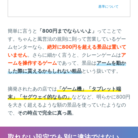
基準について
簡単に言うと
「800円までならいいよ」
ってことで
す。ちゃんと風営法の規則に則って営業しているゲー
ムセンターなら、
絶対に800円を超える景品は置いて
いません
。さらに細かく言うと、クレーンゲームは
ア
ームを操作するゲーム
であって、景品は
アームを動か
した際に貰えるかもしれない粗品
という扱いです。
摘発されたあの店では
「ゲーム機」「タブレット端
末」「セグウェイ的なもの」
などなど、明らかに800円
を大きく超えるような額の景品を使っていたようなの
で、
その時点で完全に真っ黒
。
取れない設定でも別に違法ではない