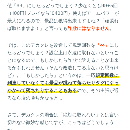
値「99」にしたらどうでしょう？少なくとも99+5回
（100円1プレイなら10400円）使えばアームパワーが
最大になるので、景品は獲得出来ますよね？「頑張れ
ば取れますよ！」と言っても
詐欺にはなりません
。
では、このデカクレを改造して規定回数を
「∞」
にし
たらどうでしょう？設定上は永遠に取れないというこ
とになるので、もしかしたら詐欺で訴えることが出来
るかもしれません（そんな改造してる店ないと思うけ
ど）。「もしかしたら」というのは、一応
規定回数に
到達していなくても景品が跳ねて落ちたりタグに引っ
かかって落ちたりすることもある
ので、その主張が通
るなら店の勝ちかなぁと…
さて、デカクレの場合は「絶対に取れない」とは言い
切れない微妙な感じですが、こっちはどうでしょう
か。