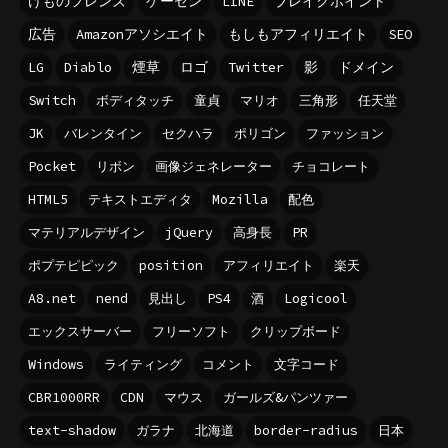
けものフレンズ
ゲーセン
LINE
ブレイクポイント
広告
Amazonアソシエイト
もしもアフィリエイト
SEO
LG
Diablo
煙草
ロゴ
Twitter
影
ドメイン
Switch
ボディタッチ
童貞
マリオ
三角形
任天堂
JK
バレンタイン
セクハラ
ポリゴン
ファッション
Pocket
リボン
画像ジェネレーター
チョコレート
HTML5
テキストエディタ
Mozilla
配色
マテリアルデザイン
jQuery
高身長
PR
ポプテピピック
position
アフィリエイト
楽天
A8.net
nend
見出し
PS4
酒
Logicool
エックスサーバー
フリーソフト
クリップボード
Windows
ライティング
コメント
文字コード
CBR1000RR
CDN
マウス
ガールズ&パンツァー
text-shadow
ガラナ
北海道
border-radius
日本