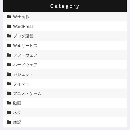
Category
Web制作

WordPress

ブログ運営

Webサービス

ソフトウェア

ハードウェア

ガジェット

フォント

アニメ・ゲーム

動画

ネタ

雑記
