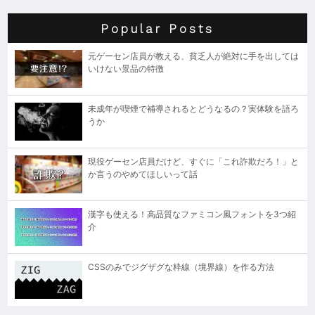
Popular Posts
元ゲーセン店員が教える、貧乏人が絶対に手を出しては
いけない景品の特徴
未成年が喫煙で補導されるとどうなるの？実体験を語ろ
うか
現役ゲーセン店員だけど、すぐに「これ詐欺だろ！」と
か言うのやめてほしいって話
漢字も使える！高品質なファミコン風フォントを3つ紹
介
CSSのみでジグザグな枠線（境界線）を作る方法