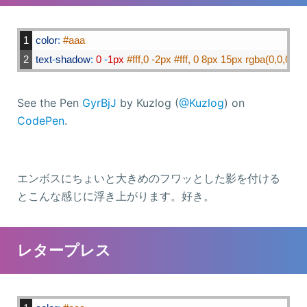
1
color
:
#aaa
2
text
-
shadow
:
0
-
1px
#fff,0 -2px #fff, 0 8px 15px rgba(0,0,0,0.7
See the Pen
GyrBjJ
by Kuzlog (
@Kuzlog
) on
CodePen
.
エンボスにちょいと大きめのフワッとした影を付ける
とこんな感じに浮き上がります。好き。
レタープレス