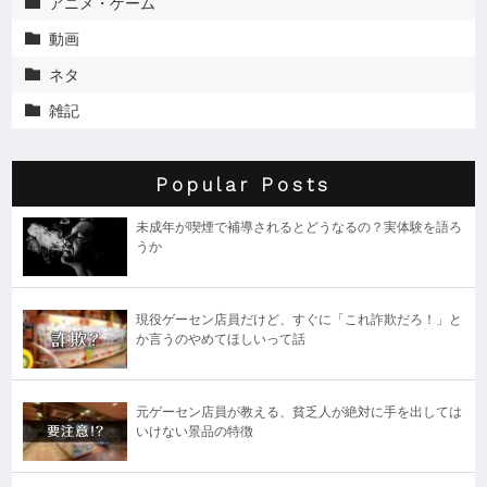
アニメ・ゲーム

動画

ネタ

雑記

Popular Posts
未成年が喫煙で補導されるとどうなるの？実体験を語ろ
うか
現役ゲーセン店員だけど、すぐに「これ詐欺だろ！」と
か言うのやめてほしいって話
元ゲーセン店員が教える、貧乏人が絶対に手を出しては
いけない景品の特徴