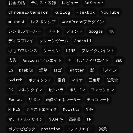
お金の話
テキスト装飾
レビュー
AdSense
ChromeExtension
KuzLog
Flexbox
YouTube
mixhost
レスポンシブ
WordPressプラグイン
レンタルサーバー
ドット
フォント
Google
4K
ディスプレイ
クレーンゲーム
Android
けものフレンズ
ゲーセン
LINE
ブレイクポイント
広告
Amazonアソシエイト
もしもアフィリエイト
SEO
LG
Diablo
煙草
ロゴ
Twitter
影
ドメイン
Switch
ボディタッチ
童貞
マリオ
三角形
任天堂
JK
バレンタイン
セクハラ
ポリゴン
ファッション
Pocket
リボン
画像ジェネレーター
チョコレート
HTML5
テキストエディタ
Mozilla
配色
マテリアルデザイン
jQuery
高身長
PR
ポプテピピック
position
アフィリエイト
楽天