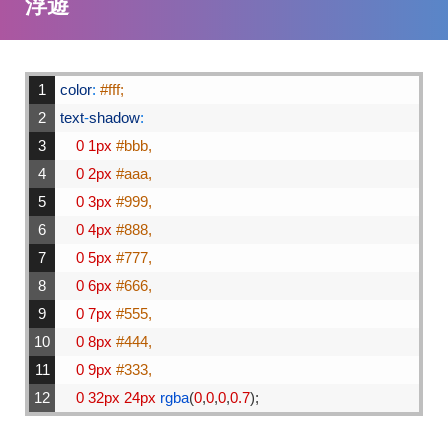
浮遊
1
color
:
#fff;
2
text
-
shadow
:
3
0
1px
#bbb,
4
0
2px
#aaa,
5
0
3px
#999,
6
0
4px
#888,
7
0
5px
#777,
8
0
6px
#666,
9
0
7px
#555,
10
0
8px
#444,
11
0
9px
#333,
12
0
32px
24px
rgba
(
0
,
0
,
0
,
0.7
)
;