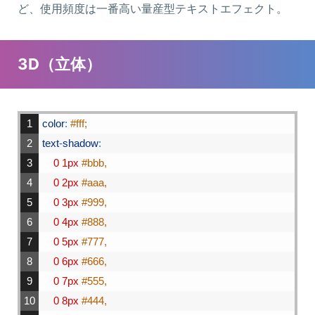
ど、使用頻度は一番高い量産型テキストエフェクト。
3D（立体）
1
color
:
#fff;
2
text
-
shadow
:
3
0
1px
#bbb,
4
0
2px
#aaa,
5
0
3px
#999,
6
0
4px
#888,
7
0
5px
#777,
8
0
6px
#666,
9
0
7px
#555,
10
0
8px
#444,