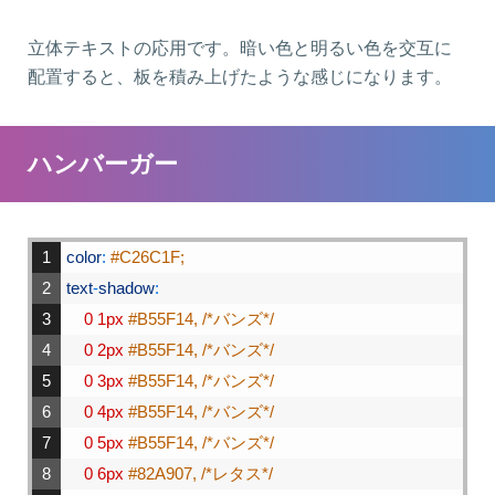
立体テキストの応用です。暗い色と明るい色を交互に
配置すると、板を積み上げたような感じになります。
ハンバーガー
1
color
:
#C26C1F;
2
text
-
shadow
:
3
0
1px
#B55F14, /*バンズ*/
4
0
2px
#B55F14, /*バンズ*/
5
0
3px
#B55F14, /*バンズ*/
6
0
4px
#B55F14, /*バンズ*/
7
0
5px
#B55F14, /*バンズ*/
8
0
6px
#82A907, /*レタス*/