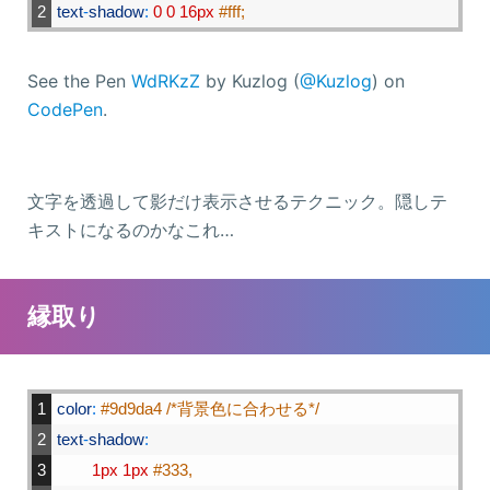
2
text
-
shadow
:
0
0
16px
#fff;
See the Pen
WdRKzZ
by Kuzlog (
@Kuzlog
) on
CodePen
.
文字を透過して影だけ表示させるテクニック。隠しテ
キストになるのかなこれ…
縁取り
1
color
:
#9d9da4 /*背景色に合わせる*/
2
text
-
shadow
:
3
1px
1px
#333,