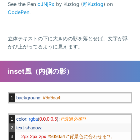
See the Pen
dJNjRx
by Kuzlog (
@Kuzlog
) on
CodePen
.
立体テキストの下に大きめの影を落とせば、文字が浮
かび上がってるように見えます。
inset風（内側の影）
1
background
:
#9d9da4;
1
color
:
rgba
(
0
,
0
,
0
,
0.5
)
;
/*透過必須*/
2
text
-
shadow
:
3
2px
2px
2px
#9d9da4 /*背景色に合わせる*/ ,