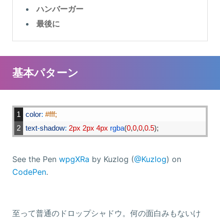
ハンバーガー
最後に
基本パターン
1
color
:
#fff;
2
text
-
shadow
:
2px
2px
4px
rgba
(
0
,
0
,
0
,
0.5
)
;
See the Pen
wpgXRa
by Kuzlog (
@Kuzlog
) on
CodePen
.
至って普通のドロップシャドウ。何の面白みもないけ