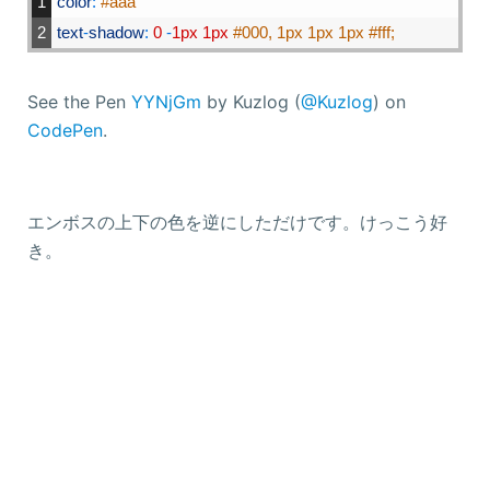
1
color
:
#aaa
2
text
-
shadow
:
0
-
1px
1px
#000, 1px 1px 1px #fff;
See the Pen
YYNjGm
by Kuzlog (
@Kuzlog
) on
CodePen
.
エンボスの上下の色を逆にしただけです。けっこう好
き。