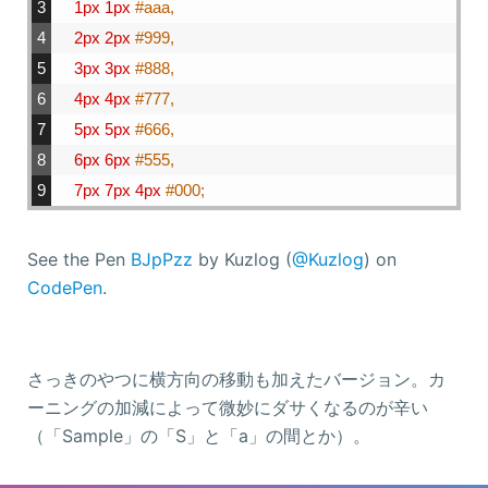
3
1px
1px
#aaa,
4
2px
2px
#999,
5
3px
3px
#888,
6
4px
4px
#777,
7
5px
5px
#666,
8
6px
6px
#555,
9
7px
7px
4px
#000;
See the Pen
BJpPzz
by Kuzlog (
@Kuzlog
) on
CodePen
.
さっきのやつに横方向の移動も加えたバージョン。カ
ーニングの加減によって微妙にダサくなるのが辛い
（「Sample」の「S」と「a」の間とか）。