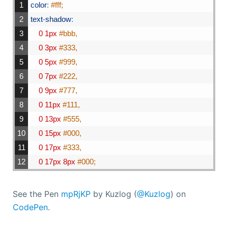
1
color
:
#fff;
2
text
-
shadow
:
3
0
1px
#bbb,
4
0
3px
#333,
5
0
5px
#999,
6
0
7px
#222,
7
0
9px
#777,
8
0
11px
#111,
9
0
13px
#555,
10
0
15px
#000,
11
0
17px
#333,
12
0
17px
8px
#000;
See the Pen
mpRjKP
by Kuzlog (
@Kuzlog
) on
CodePen
.