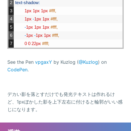
2
text
-
shadow
:
3
1px
1px
1px
#fff,
4
1px
-
1px
1px
#fff,
5
-
1px
1px
1px
#fff,
6
-
1px
-
1px
1px
#fff,
7
0
0
22px
#fff;
See the Pen
vpgaxY
by Kuzlog (
@Kuzlog
) on
CodePen
.
デカい影を落とすだけでも発光テキストは作れるけ
ど、1pxぼかした影を上下左右に付けると輪郭がいい感
じになります。