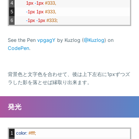
4
1px
-
1px
#333,
5
-
1px
1px
#333,
6
-
1px
-
1px
#333;
See the Pen
vpgagY
by Kuzlog (
@Kuzlog
) on
CodePen
.
背景色と文字色を合わせて、後は上下左右に1pxずつズ
ラした影を落とせば縁取り出来ます。
発光
1
color
:
#fff;