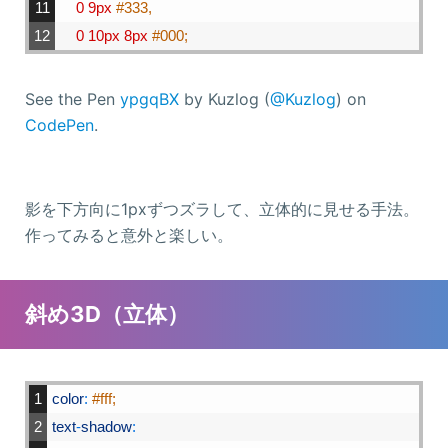
11
0
9px
#333,
12
0
10px
8px
#000;
See the Pen
ypgqBX
by Kuzlog (
@Kuzlog
) on
CodePen
.
影を下方向に1pxずつズラして、立体的に見せる手法。
作ってみると意外と楽しい。
斜め3D（立体）
1
color
:
#fff;
2
text
-
shadow
: