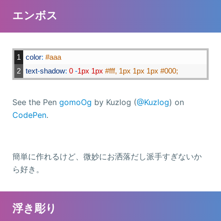
エンボス
1
color
:
#aaa
2
text
-
shadow
:
0
-
1px
1px
#fff, 1px 1px 1px #000;
See the Pen
gomoOg
by Kuzlog (
@Kuzlog
) on
CodePen
.
簡単に作れるけど、微妙にお洒落だし派手すぎないか
ら好き。
浮き彫り