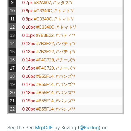
9
0
7px
#82A907, /*レタス*/
10
0
8px
#C3340C, /*トマト*/
11
0
9px
#C3340C, /*トマト*/
12
0
10px
#C3340C, /*トマト*/
13
0
11px
#7B3E22, /*パティ*/
14
0
12px
#7B3E22, /*パティ*/
15
0
13px
#7B3E22, /*パティ*/
16
0
14px
#F4C729, /*チーズ*/
17
0
15px
#F4C729, /*チーズ*/
18
0
16px
#B55F14, /*バンズ*/
19
0
17px
#B55F14, /*バンズ*/
20
0
18px
#B55F14, /*バンズ*/
21
0
19px
#B55F14, /*バンズ*/
22
0
20px
#B55F14; /*バンズ*/
See the Pen
MrpOJE
by Kuzlog (
@Kuzlog
) on