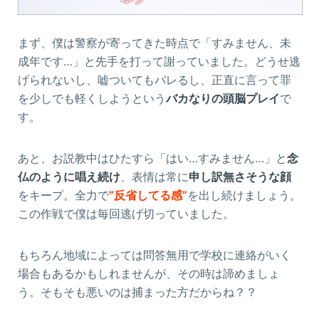
まず、僕は警察が寄ってきた時点で「すみません、未
成年です…」と先手を打って謝っていました。どうせ逃
げられないし、嘘ついてもバレるし、正直に言って罪
を少しでも軽くしようという
バカなりの頭脳プレイ
で
す。
あと、お説教中はひたすら「はい…すみません…」と
念
仏のように唱え続け
、表情は常に
申し訳無さそうな顔
をキープ。全力で
”反省してる感”
を出し続けましょう。
この作戦で僕は毎回逃げ切っていました。
もちろん地域によっては問答無用で学校に連絡がいく
場合もあるかもしれませんが、その時は諦めましょ
う。そもそも悪いのは捕まった方だからね？？