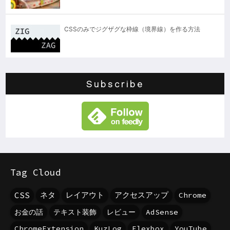
CSSのみでジグザグな枠線（境界線）を作る方法
Subscribe
Tag Cloud
CSS
ネタ
レイアウト
アクセスアップ
Chrome
お金の話
テキスト装飾
レビュー
AdSense
ChromeExtension
KuzLog
Flexbox
YouTube