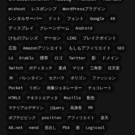
mixhost
レスポンシブ
WordPressプラグイン
レンタルサーバー
ドット
フォント
Google
4K
ディスプレイ
クレーンゲーム
Android
けものフレンズ
ゲーセン
LINE
ブレイクポイント
広告
Amazonアソシエイト
もしもアフィリエイト
SEO
LG
Diablo
煙草
ロゴ
Twitter
影
ドメイン
Switch
ボディタッチ
童貞
マリオ
三角形
任天堂
JK
バレンタイン
セクハラ
ポリゴン
ファッション
Pocket
リボン
画像ジェネレーター
チョコレート
HTML5
テキストエディタ
Mozilla
配色
マテリアルデザイン
jQuery
高身長
PR
ポプテピピック
position
アフィリエイト
楽天
A8.net
nend
見出し
PS4
酒
Logicool