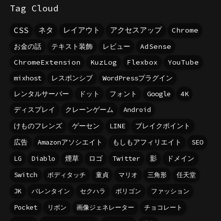
Tag Cloud
CSS
ネタ
レイアウト
アクセスアップ
Chrome
お金の話
テキスト装飾
レビュー
AdSense
ChromeExtension
KuzLog
Flexbox
YouTube
mixhost
レスポンシブ
WordPressプラグイン
レンタルサーバー
ドット
フォント
Google
4K
ディスプレイ
クレーンゲーム
Android
けものフレンズ
ゲーセン
LINE
ブレイクポイント
広告
Amazonアソシエイト
もしもアフィリエイト
SEO
LG
Diablo
煙草
ロゴ
Twitter
影
ドメイン
Switch
ボディタッチ
童貞
マリオ
三角形
任天堂
JK
バレンタイン
セクハラ
ポリゴン
ファッション
Pocket
リボン
画像ジェネレーター
チョコレート