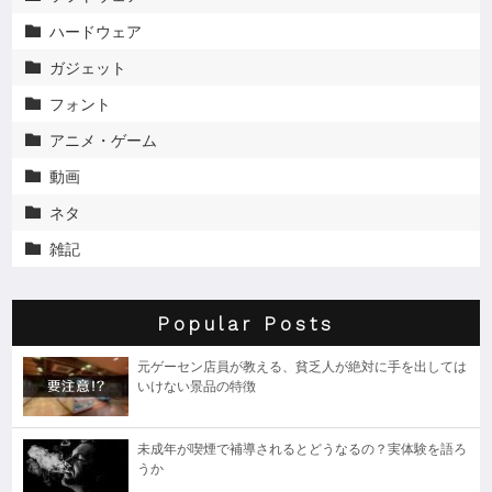
ハードウェア

ガジェット

フォント

アニメ・ゲーム

動画

ネタ

雑記

Popular Posts
元ゲーセン店員が教える、貧乏人が絶対に手を出しては
いけない景品の特徴
未成年が喫煙で補導されるとどうなるの？実体験を語ろ
うか