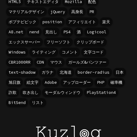
HTML5
テキストエディタ
Mozilla
配色
マテリアルデザイン
jQuery
高身長
PR
ポプテピピック
position
アフィリエイト
楽天
A8.net
nend
見出し
PS4
酒
Logicool
エックスサーバー
フリーソフト
クリップボード
Windows
ライティング
コメント
文字コード
CBR1000RR
CDN
マウス
ガールズ&パンツァー
text-shadow
ガラナ
北海道
border-radius
日本
旭日旗
絵文字
Adobe
アップローダー
PHP
確率機
詐欺
吹き出し
モーダルウィンドウ
PlayStation4
BitSend
リスト