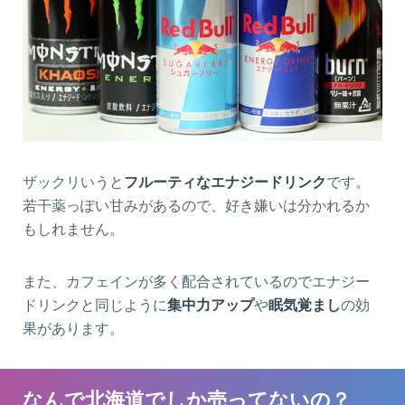
ザックリいうと
フルーティなエナジードリンク
です。
若干薬っぽい甘みがあるので、好き嫌いは分かれるか
もしれません。
また、カフェインが多く配合されているのでエナジー
ドリンクと同じように
集中力アップ
や
眠気覚まし
の効
果があります。
なんで北海道でしか売ってないの？