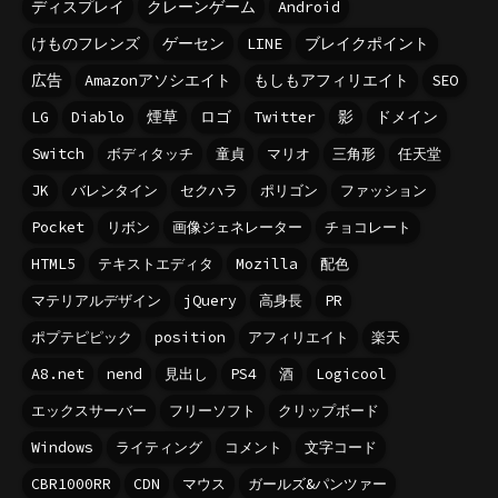
ディスプレイ
クレーンゲーム
Android
けものフレンズ
ゲーセン
LINE
ブレイクポイント
広告
Amazonアソシエイト
もしもアフィリエイト
SEO
LG
Diablo
煙草
ロゴ
Twitter
影
ドメイン
Switch
ボディタッチ
童貞
マリオ
三角形
任天堂
JK
バレンタイン
セクハラ
ポリゴン
ファッション
Pocket
リボン
画像ジェネレーター
チョコレート
HTML5
テキストエディタ
Mozilla
配色
マテリアルデザイン
jQuery
高身長
PR
ポプテピピック
position
アフィリエイト
楽天
A8.net
nend
見出し
PS4
酒
Logicool
エックスサーバー
フリーソフト
クリップボード
Windows
ライティング
コメント
文字コード
CBR1000RR
CDN
マウス
ガールズ&パンツァー