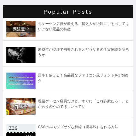
Popular Posts
元ゲーセン店員が教える、貧乏人が絶対に手を出しては
いけない景品の特徴
未成年が喫煙で補導されるとどうなるの？実体験を語ろ
うか
漢字も使える！高品質なファミコン風フォントを3つ紹
介
現役ゲーセン店員だけど、すぐに「これ詐欺だろ！」と
か言うのやめてほしいって話
CSSのみでジグザグな枠線（境界線）を作る方法