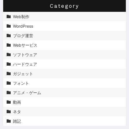
Category
Web制作

WordPress

ブログ運営

Webサービス

ソフトウェア

ハードウェア

ガジェット

フォント

アニメ・ゲーム

動画

ネタ

雑記
