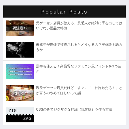
Popular Posts
元ゲーセン店員が教える、貧乏人が絶対に手を出しては
いけない景品の特徴
未成年が喫煙で補導されるとどうなるの？実体験を語ろ
うか
漢字も使える！高品質なファミコン風フォントを3つ紹
介
現役ゲーセン店員だけど、すぐに「これ詐欺だろ！」と
か言うのやめてほしいって話
CSSのみでジグザグな枠線（境界線）を作る方法