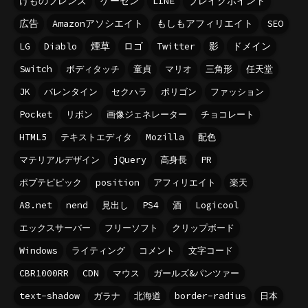
けものフレンズ
ゲーセン
LINE
ブレイクポイント
広告
Amazonアソシエイト
もしもアフィリエイト
SEO
LG
Diablo
煙草
ロゴ
Twitter
影
ドメイン
Switch
ボディタッチ
童貞
マリオ
三角形
任天堂
JK
バレンタイン
セクハラ
ポリゴン
ファッション
Pocket
リボン
画像ジェネレーター
チョコレート
HTML5
テキストエディタ
Mozilla
配色
マテリアルデザイン
jQuery
高身長
PR
ポプテピピック
position
アフィリエイト
楽天
A8.net
nend
見出し
PS4
酒
Logicool
エックスサーバー
フリーソフト
クリップボード
Windows
ライティング
コメント
文字コード
CBR1000RR
CDN
マウス
ガールズ&パンツァー
text-shadow
ガラナ
北海道
border-radius
日本