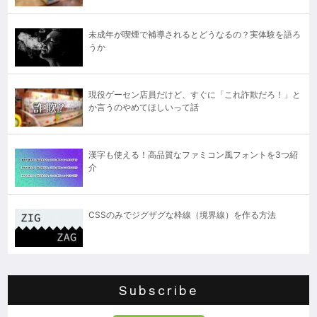
未成年が喫煙で補導されるとどうなるの？実体験を語ろ
うか
現役ゲーセン店員だけど、すぐに「これ詐欺だろ！」と
か言うのやめてほしいって話
漢字も使える！高品質なファミコン風フォントを3つ紹
介
CSSのみでジグザグな枠線（境界線）を作る方法
Subscribe