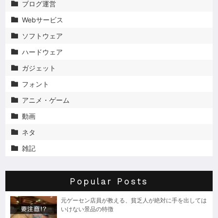
ブログ運営

Webサービス

ソフトウェア

ハードウェア

ガジェット

フォント

アニメ・ゲーム

動画

ネタ

雑記

Popular Posts
元ゲーセン店員が教える、貧乏人が絶対に手を出しては
いけない景品の特徴