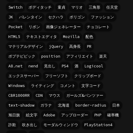
Switch
ボディタッチ
童貞
マリオ
三角形
任天堂
JK
バレンタイン
セクハラ
ポリゴン
ファッション
Pocket
リボン
画像ジェネレーター
チョコレート
HTML5
テキストエディタ
Mozilla
配色
マテリアルデザイン
jQuery
高身長
PR
ポプテピピック
position
アフィリエイト
楽天
A8.net
nend
見出し
PS4
酒
Logicool
エックスサーバー
フリーソフト
クリップボード
Windows
ライティング
コメント
文字コード
CBR1000RR
CDN
マウス
ガールズ&パンツァー
text-shadow
ガラナ
北海道
border-radius
日本
旭日旗
絵文字
Adobe
アップローダー
PHP
確率機
詐欺
吹き出し
モーダルウィンドウ
PlayStation4