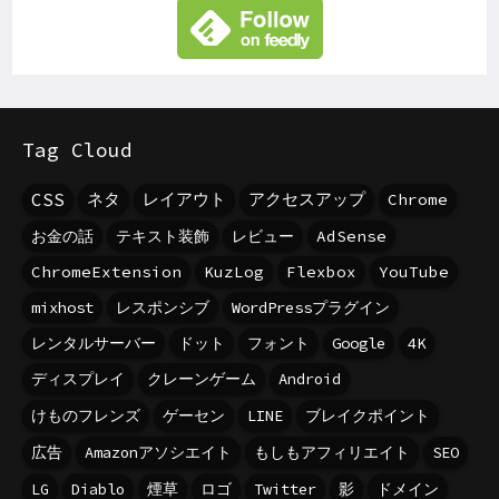
Tag Cloud
CSS
ネタ
レイアウト
アクセスアップ
Chrome
お金の話
テキスト装飾
レビュー
AdSense
ChromeExtension
KuzLog
Flexbox
YouTube
mixhost
レスポンシブ
WordPressプラグイン
レンタルサーバー
ドット
フォント
Google
4K
ディスプレイ
クレーンゲーム
Android
けものフレンズ
ゲーセン
LINE
ブレイクポイント
広告
Amazonアソシエイト
もしもアフィリエイト
SEO
LG
Diablo
煙草
ロゴ
Twitter
影
ドメイン