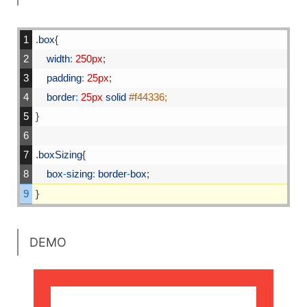
1
.
box
{
2
width
:
250px
;
3
padding
:
25px
;
4
border
:
25px
solid
#f44336;
5
}
6
7
.
boxSizing
{
8
box
-
sizing
:
border
-
box
;
9
}
DEMO