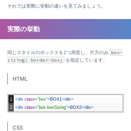
それでは実際に挙動の違いを見てみましょう。
実際の挙動
同じスタイルのボックスを2つ用意し、片方のみ
box-
sizing: border-box;
を指定しています。
HTML
1
<
div 
class
=
"box"
>
BOX1
<
/
div
>
2
<
div 
class
=
"box boxSizing"
>
BOX2
<
/
div
>
CSS