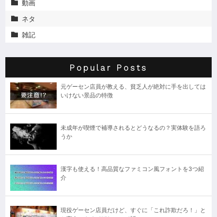
動画

ネタ

雑記

Popular Posts
元ゲーセン店員が教える、貧乏人が絶対に手を出しては
いけない景品の特徴
未成年が喫煙で補導されるとどうなるの？実体験を語ろ
うか
漢字も使える！高品質なファミコン風フォントを3つ紹
介
現役ゲーセン店員だけど、すぐに「これ詐欺だろ！」と