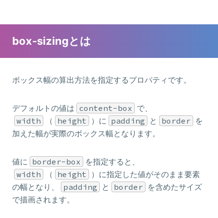
box-sizingとは
ボックス幅の算出方法を指定するプロパティです。
デフォルトの値は
content-box
で、
width
（
height
）に
padding
と
border
を
加えた幅が実際のボックス幅となります。
値に
border-box
を指定すると、
width
（
height
）に指定した値がそのまま要素
の幅となり、
padding
と
border
を含めたサイズ
で描画されます。