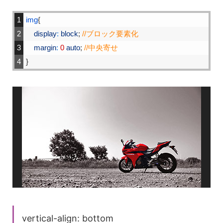
1
img
{
2
display
:
block
;
//ブロック要素化
3
margin
:
0
auto
;
//中央寄せ
4
}
vertical-align: bottom