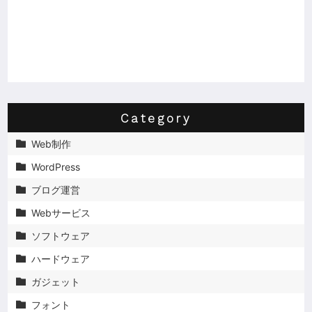
Category
Web制作

WordPress

ブログ運営

Webサービス

ソフトウェア

ハードウェア

ガジェット

フォント
