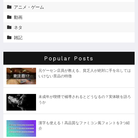
アニメ・ゲーム

動画

ネタ

雑記

Popular Posts
元ゲーセン店員が教える、貧乏人が絶対に手を出しては
いけない景品の特徴
未成年が喫煙で補導されるとどうなるの？実体験を語ろ
うか
漢字も使える！高品質なファミコン風フォントを3つ紹
介