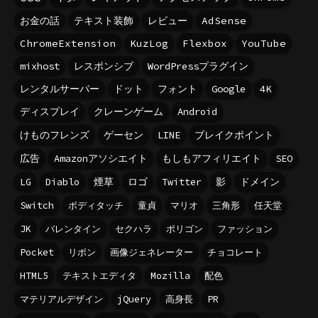
お金の話
テキスト装飾
レビュー
AdSense
ChromeExtension
KuzLog
Flexbox
YouTube
mixhost
レスポンシブ
WordPressプラグイン
レンタルサーバー
ドット
フォント
Google
4K
ディスプレイ
クレーンゲーム
Android
けものフレンズ
ゲーセン
LINE
ブレイクポイント
広告
Amazonアソシエイト
もしもアフィリエイト
SEO
LG
Diablo
煙草
ロゴ
Twitter
影
ドメイン
Switch
ボディタッチ
童貞
マリオ
三角形
任天堂
JK
バレンタイン
セクハラ
ポリゴン
ファッション
Pocket
リボン
画像ジェネレーター
チョコレート
HTML5
テキストエディタ
Mozilla
配色
マテリアルデザイン
jQuery
高身長
PR