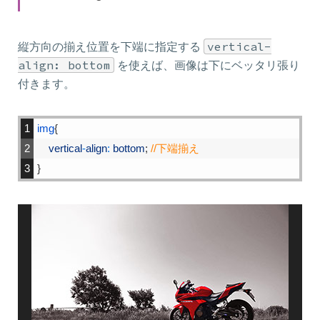
縦方向の揃え位置を下端に指定する
vertical-
align: bottom
を使えば、画像は下にベッタリ張り
付きます。
1
img
{
2
vertical
-
align
:
bottom
;
//下端揃え
3
}