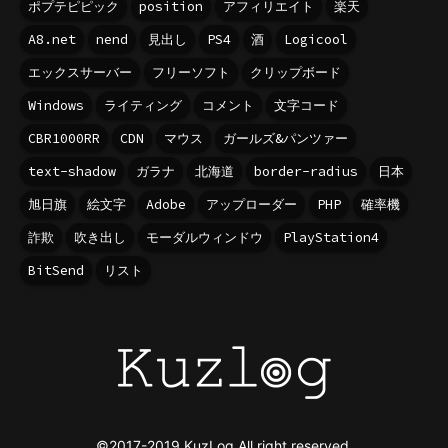
ポプテピピック
position
アフィリエイト
楽天
A8.net
nend
見出し
PS4
酒
Logicool
エックスサーバー
フリーソフト
クリップボード
Windows
ライティング
コメント
文字コード
CBR1000RR
CDN
マウス
ガールズ&パンツァー
text-shadow
ガラナ
北海道
border-radius
日本
旭日旗
絵文字
Adobe
アップローダー
PHP
確率機
詐欺
吹き出し
モーダルウィンドウ
PlayStation4
BitSend
リスト
©2017-2019 KuzLog All right reserved.