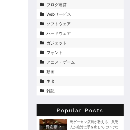
ブログ運営

Webサービス

ソフトウェア

ハードウェア

ガジェット

フォント

アニメ・ゲーム

動画

ネタ

雑記

Popular Posts
元ゲーセン店員が教える、貧乏
人が絶対に手を出してはいけな