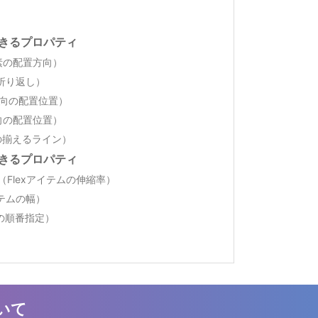
できるプロパティ
（子要素の配置方向）
の折り返し）
t（横方向の配置位置）
縦方向の配置位置）
方向の揃えるライン）
できるプロパティ
hrink（Flexアイテムの伸縮率）
アイテムの幅）
テムの順番指定）
ついて