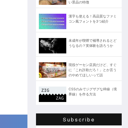
い景品の特徴
漢字も使える！高品質なファミ
コン風フォントを3つ紹介
未成年が喫煙で補導されるとど
うなるの？実体験を語ろうか
現役ゲーセン店員だけど、すぐ
に「これ詐欺だろ！」とか言う
のやめてほしいって話
CSSのみでジグザグな枠線（境
界線）を作る方法
Subscribe