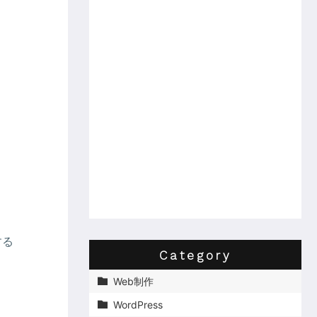
する
Category
Web制作

WordPress
