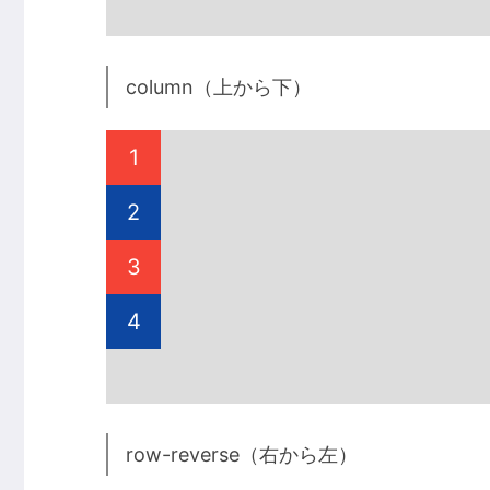
column（上から下）
1
2
3
4
row-reverse（右から左）