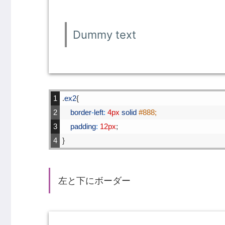
Dummy text
1
.
ex2
{
2
border
-
left
:
4px
solid
#888;
3
padding
:
12px
;
4
}
左と下にボーダー