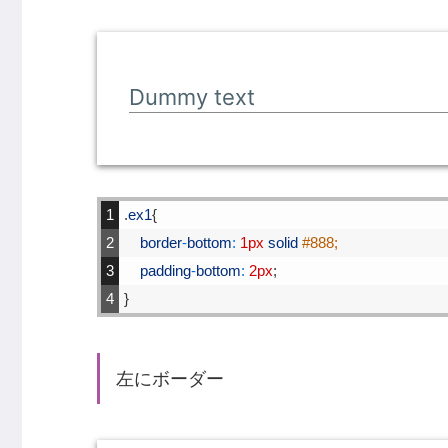
Dummy text
1
.
ex1
{
2
border
-
bottom
:
1px
solid
#888;
3
padding
-
bottom
:
2px
;
4
}
左にボーダー