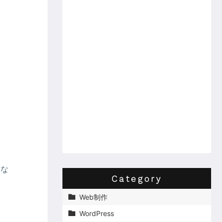
しな
Category
Web制作

っ
WordPress
