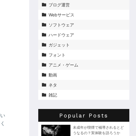
ブログ運営

Webサービス

ソフトウェア

ハードウェア

ガジェット

フォント

アニメ・ゲーム

動画

ネタ

雑記

がい
Popular Posts
てく
未成年が喫煙で補導されるとど
うなるの？実体験を語ろうか