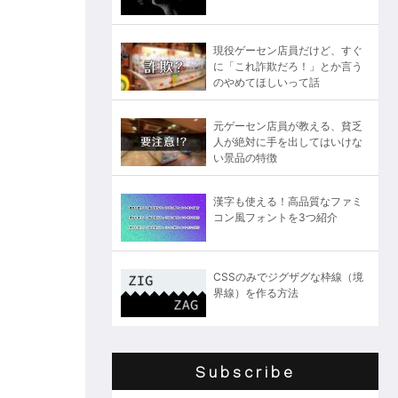
現役ゲーセン店員だけど、すぐ
に「これ詐欺だろ！」とか言う
のやめてほしいって話
元ゲーセン店員が教える、貧乏
人が絶対に手を出してはいけな
い景品の特徴
漢字も使える！高品質なファミ
コン風フォントを3つ紹介
CSSのみでジグザグな枠線（境
界線）を作る方法
Subscribe