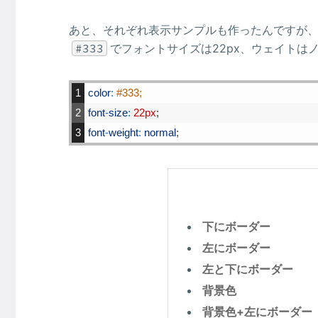
あと、それぞれ表示サンプルも作ったんですが、
#333
でフォントサイズは22px、ウェイト
1
color
:
#333;
2
font
-
size
:
22px
;
3
font
-
weight
:
normal
;
下にボーダー
左にボーダー
左と下にボーダー
背景色
背景色+左にボーダー