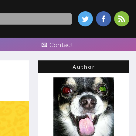



Contact
Author