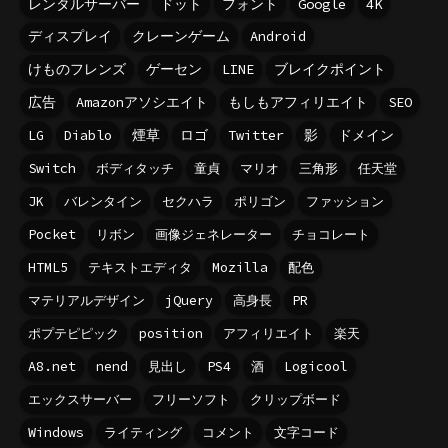
レンタルサーバー
ドット
フォント
Google
4K
ディスプレイ
クレーンゲーム
Android
けものフレンズ
ゲーセン
LINE
ブレイクポイント
広告
Amazonアソシエイト
もしもアフィリエイト
SEO
LG
Diablo
煙草
ロゴ
Twitter
影
ドメイン
Switch
ボディタッチ
童貞
マリオ
三角形
任天堂
JK
バレンタイン
セクハラ
ポリゴン
ファッション
Pocket
リボン
画像ジェネレーター
チョコレート
HTML5
テキストエディタ
Mozilla
配色
マテリアルデザイン
jQuery
高身長
PR
ポプテピピック
position
アフィリエイト
楽天
A8.net
nend
見出し
PS4
酒
Logicool
エックスサーバー
フリーソフト
クリップボード
Windows
ライティング
コメント
文字コード