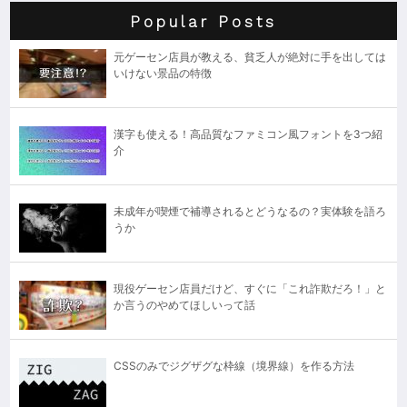
Popular Posts
元ゲーセン店員が教える、貧乏人が絶対に手を出しては
いけない景品の特徴
漢字も使える！高品質なファミコン風フォントを3つ紹
介
未成年が喫煙で補導されるとどうなるの？実体験を語ろ
うか
現役ゲーセン店員だけど、すぐに「これ詐欺だろ！」と
か言うのやめてほしいって話
CSSのみでジグザグな枠線（境界線）を作る方法