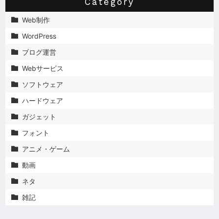
Category
Web制作

WordPress

ブログ運営

Webサービス

ソフトウェア

ハードウェア

ガジェット

フォント

アニメ・ゲーム

動画

ネタ

雑記
