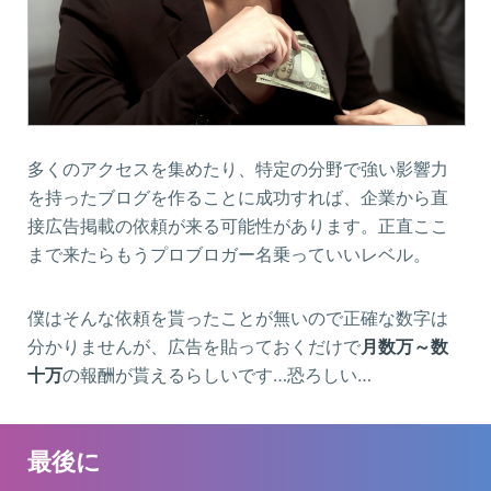
多くのアクセスを集めたり、特定の分野で強い影響力
を持ったブログを作ることに成功すれば、企業から直
接広告掲載の依頼が来る可能性があります。正直ここ
まで来たらもうプロブロガー名乗っていいレベル。
僕はそんな依頼を貰ったことが無いので正確な数字は
分かりませんが、広告を貼っておくだけで
月数万～数
十万
の報酬が貰えるらしいです…恐ろしい…
最後に