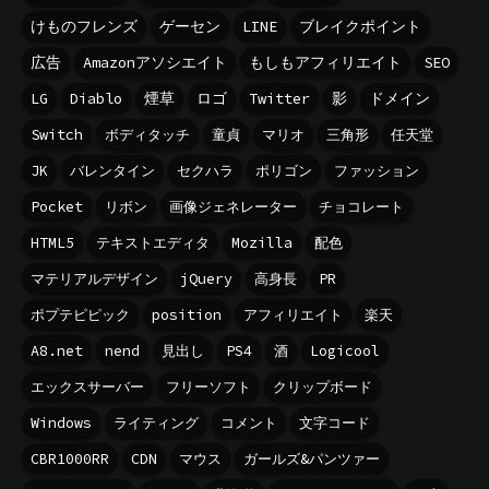
けものフレンズ
ゲーセン
LINE
ブレイクポイント
広告
Amazonアソシエイト
もしもアフィリエイト
SEO
LG
Diablo
煙草
ロゴ
Twitter
影
ドメイン
Switch
ボディタッチ
童貞
マリオ
三角形
任天堂
JK
バレンタイン
セクハラ
ポリゴン
ファッション
Pocket
リボン
画像ジェネレーター
チョコレート
HTML5
テキストエディタ
Mozilla
配色
マテリアルデザイン
jQuery
高身長
PR
ポプテピピック
position
アフィリエイト
楽天
A8.net
nend
見出し
PS4
酒
Logicool
エックスサーバー
フリーソフト
クリップボード
Windows
ライティング
コメント
文字コード
CBR1000RR
CDN
マウス
ガールズ&パンツァー