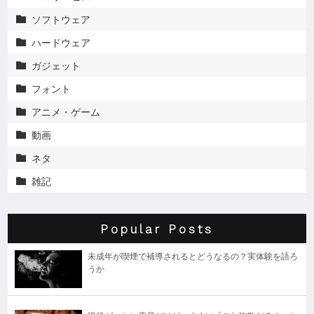
ソフトウェア

ハードウェア

ガジェット

フォント

アニメ・ゲーム

動画

ネタ

雑記

Popular Posts
未成年が喫煙で補導されるとどうなるの？実体験を語ろ
うか