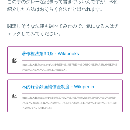
この手のグレーな記事って書きづらいんですが、今回
紹介した方法はおそらく合法だと思われます。
関連しそうな法律も調べてみたので、気になる人はチ
ェックしてみてください。
著作権法第30条 - Wikibooks
https://ja.wikibooks.org/wiki/%E8%91%97%E4%BD%9C%E6%A8%A9%E6%B
3%95%E7%AC%AC30%E6%9D%A1
私的録音録画補償金制度 - Wikipedia
https://ja.wikipedia.org/wiki/%E7%A7%81%E7%9A%84%E9%8C%B2%E9%9
F%B3%E9%8C%B2%E7%94%BB%E8%A3%9C%E5%84%9F%E9%87%91%E
5%88%B6%E5%BA%A6