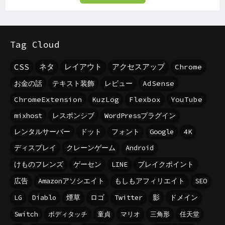
Tag Cloud
CSS
ネタ
レイアウト
アクセスアップ
Chrome
お金の話
テキスト装飾
レビュー
AdSense
ChromeExtension
KuzLog
Flexbox
YouTube
mixhost
レスポンシブ
WordPressプラグイン
レンタルサーバー
ドット
フォント
Google
4K
ディスプレイ
クレーンゲーム
Android
けものフレンズ
ゲーセン
LINE
ブレイクポイント
広告
Amazonアソシエイト
もしもアフィリエイト
SEO
LG
Diablo
煙草
ロゴ
Twitter
影
ドメイン
Switch
ボディタッチ
童貞
マリオ
三角形
任天堂