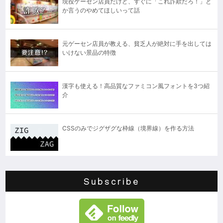
現役ゲーセン店員だけど、すぐに「これ詐欺だろ！」と
か言うのやめてほしいって話
元ゲーセン店員が教える、貧乏人が絶対に手を出しては
いけない景品の特徴
漢字も使える！高品質なファミコン風フォントを3つ紹
介
CSSのみでジグザグな枠線（境界線）を作る方法
Subscribe