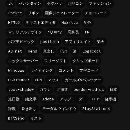
JK
バレンタイン
セクハラ
ポリゴン
ファッション
Pocket
リボン
画像ジェネレーター
チョコレート
HTML5
テキストエディタ
Mozilla
配色
マテリアルデザイン
jQuery
高身長
PR
ポプテピピック
position
アフィリエイト
楽天
A8.net
nend
見出し
PS4
酒
Logicool
エックスサーバー
フリーソフト
クリップボード
Windows
ライティング
コメント
文字コード
CBR1000RR
CDN
マウス
ガールズ&パンツァー
text-shadow
ガラナ
北海道
border-radius
日本
旭日旗
絵文字
Adobe
アップローダー
PHP
確率機
詐欺
吹き出し
モーダルウィンドウ
PlayStation4
BitSend
リスト