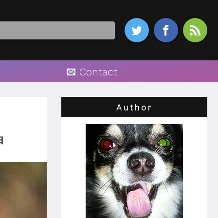



Contact
Author
由