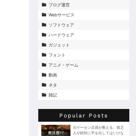
ブログ運営

Webサービス

ソフトウェア

ハードウェア

ガジェット

フォント

アニメ・ゲーム

動画

ネタ

雑記

Popular Posts
元ゲーセン店員が教える、貧乏
人が絶対に手を出してはいけな