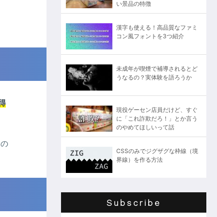
い景品の特徴
漢字も使える！高品質なファミ
コン風フォントを3つ紹介
未成年が喫煙で補導されるとど
うなるの？実体験を語ろうか
得
現役ゲーセン店員だけど、すぐ
に「これ詐欺だろ！」とか言う
のやめてほしいって話
この
CSSのみでジグザグな枠線（境
界線）を作る方法
Subscribe