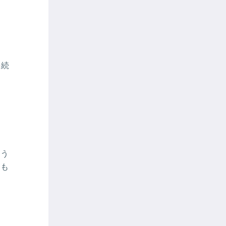
ま
を続
よう
スも