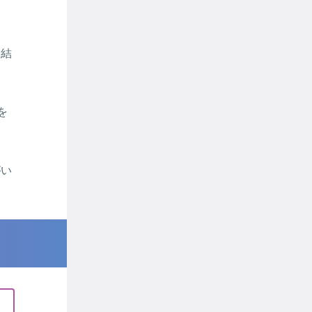
た結
を
がい