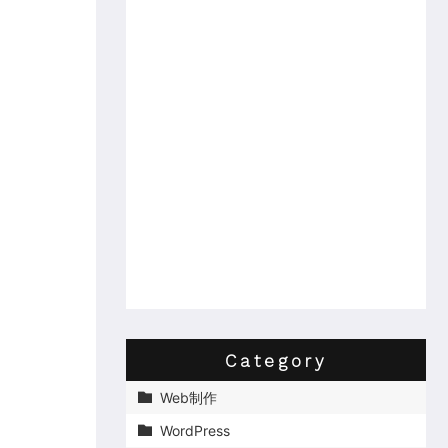
Category
Web制作

WordPress
