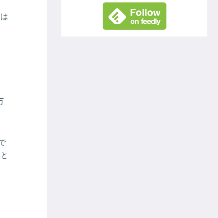
体は
万
で
いと