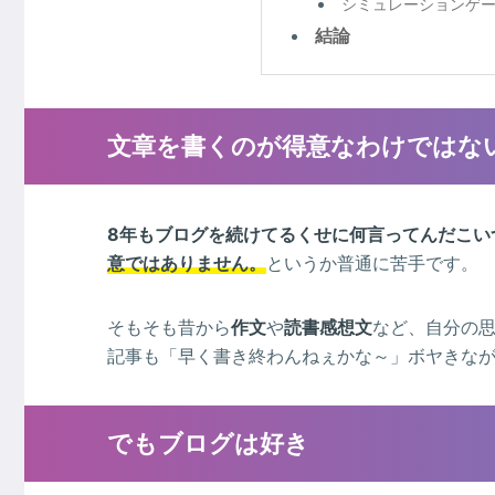
シミュレーションゲ
結論
文章を書くのが得意なわけではな
8年もブログを続けてるくせに何言ってんだこい
意ではありません。
というか普通に苦手です。
そもそも昔から
作文
や
読書感想文
など、自分の
記事も「早く書き終わんねぇかな～」ボヤきな
でもブログは好き