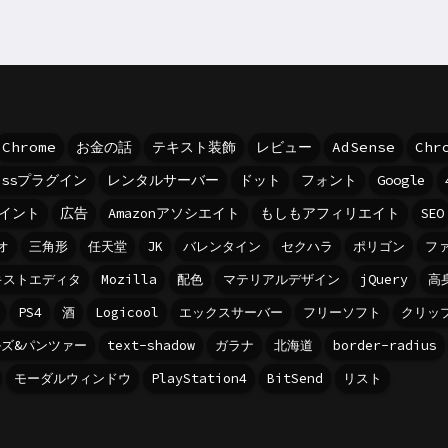
Chrome
お金の話
テキスト装飾
レビュー
AdSense
Chr
ressプラグイン
レンタルサーバー
ドット
フォント
Google
イント
広告
Amazonアソシエイト
もしもアフィリエイト
SEO
オ
三角形
任天堂
JK
バレンタイン
セクハラ
ポリゴン
フ
キストエディタ
Mozilla
配色
マテリアルデザイン
jQuery
高
PS4
酒
Logicool
エックスサーバー
フリーソフト
クリッ
ズ&パンツァー
text-shadow
ガラナ
北海道
border-radius
モーダルウィンドウ
PlayStation4
BitSend
リスト