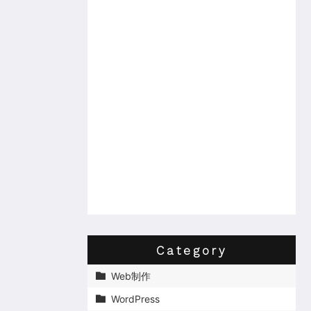
Category
Web制作

WordPress
