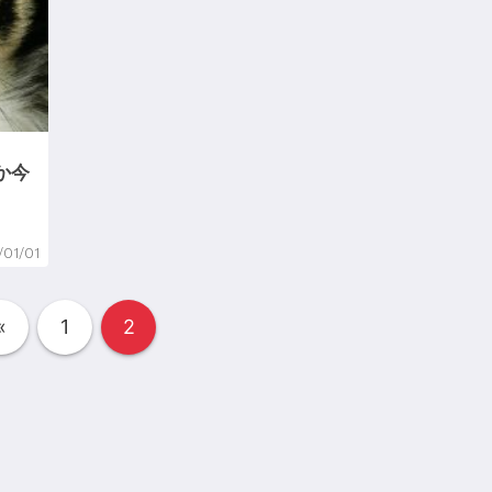
か今
/01/01
«
1
2