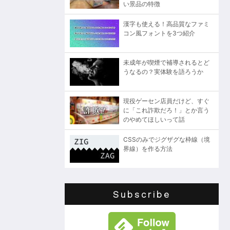
い景品の特徴
漢字も使える！高品質なファミ
コン風フォントを3つ紹介
未成年が喫煙で補導されるとど
うなるの？実体験を語ろうか
現役ゲーセン店員だけど、すぐ
に「これ詐欺だろ！」とか言う
のやめてほしいって話
CSSのみでジグザグな枠線（境
界線）を作る方法
Subscribe