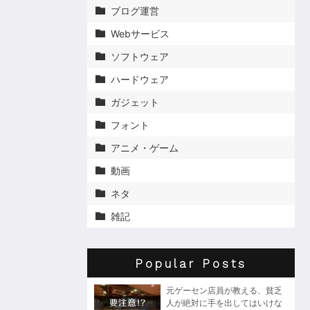
ブログ運営

Webサービス

ソフトウェア

ハードウェア

ガジェット

フォント

アニメ・ゲーム

動画

ネタ

雑記

Popular Posts
元ゲーセン店員が教える、貧乏
人が絶対に手を出してはいけな