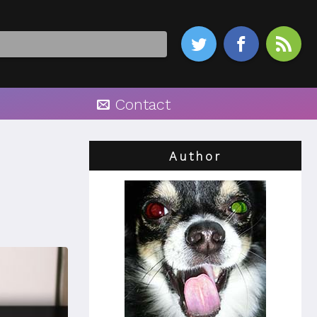



Contact
Author