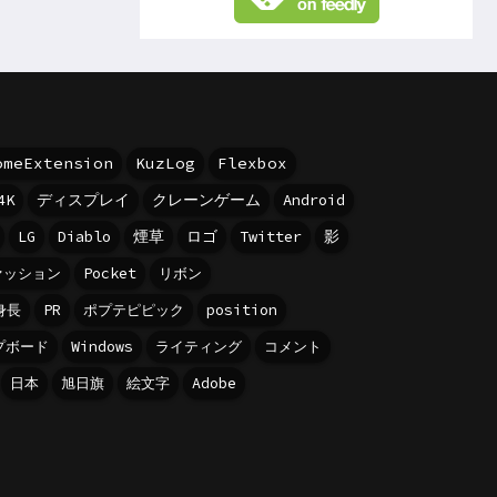
omeExtension
KuzLog
Flexbox
4K
ディスプレイ
クレーンゲーム
Android
LG
Diablo
煙草
ロゴ
Twitter
影
ァッション
Pocket
リボン
身長
PR
ポプテピピック
position
プボード
Windows
ライティング
コメント
日本
旭日旗
絵文字
Adobe