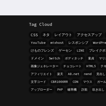
Tag Cloud
CSS
ネタ
レイアウト
アクセスアップ
YouTube
mixhost
レスポンシブ
WordP
けものフレンズ
ゲーセン
LINE
ブレイクポ
ドメイン
Switch
ボディタッチ
童貞
マリ
画像ジェネレーター
チョコレート
HTML5
テ
アフィリエイト
楽天
A8.net
nend
見出し
文字コード
CBR1000RR
CDN
マウス
ガール
アップローダー
PHP
確率機
詐欺
吹き出し