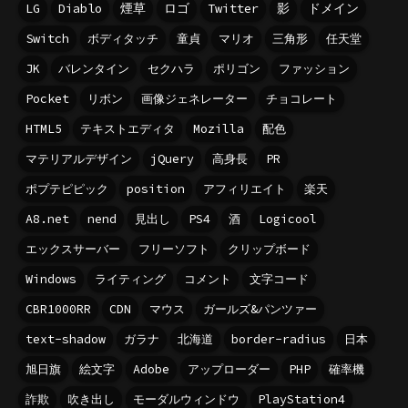
LG
Diablo
煙草
ロゴ
Twitter
影
ドメイン
Switch
ボディタッチ
童貞
マリオ
三角形
任天堂
JK
バレンタイン
セクハラ
ポリゴン
ファッション
Pocket
リボン
画像ジェネレーター
チョコレート
HTML5
テキストエディタ
Mozilla
配色
マテリアルデザイン
jQuery
高身長
PR
ポプテピピック
position
アフィリエイト
楽天
A8.net
nend
見出し
PS4
酒
Logicool
エックスサーバー
フリーソフト
クリップボード
Windows
ライティング
コメント
文字コード
CBR1000RR
CDN
マウス
ガールズ&パンツァー
text-shadow
ガラナ
北海道
border-radius
日本
旭日旗
絵文字
Adobe
アップローダー
PHP
確率機
詐欺
吹き出し
モーダルウィンドウ
PlayStation4