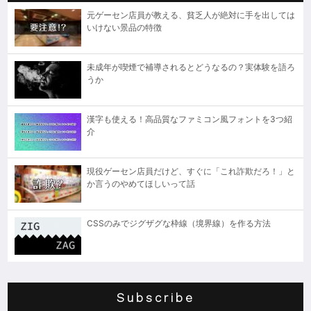
元ゲーセン店員が教える、貧乏人が絶対に手を出しては
いけない景品の特徴
未成年が喫煙で補導されるとどうなるの？実体験を語ろ
うか
漢字も使える！高品質なファミコン風フォントを3つ紹
介
現役ゲーセン店員だけど、すぐに「これ詐欺だろ！」と
か言うのやめてほしいって話
CSSのみでジグザグな枠線（境界線）を作る方法
Subscribe