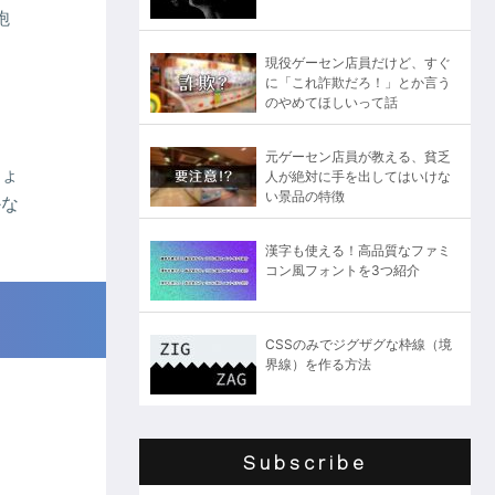
飽
現役ゲーセン店員だけど、すぐ
に「これ詐欺だろ！」とか言う
のやめてほしいって話
元ゲーセン店員が教える、貧乏
しょ
人が絶対に手を出してはいけな
い景品の特徴
かな
漢字も使える！高品質なファミ
コン風フォントを3つ紹介
CSSのみでジグザグな枠線（境
界線）を作る方法
Subscribe