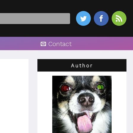



Contact
Author