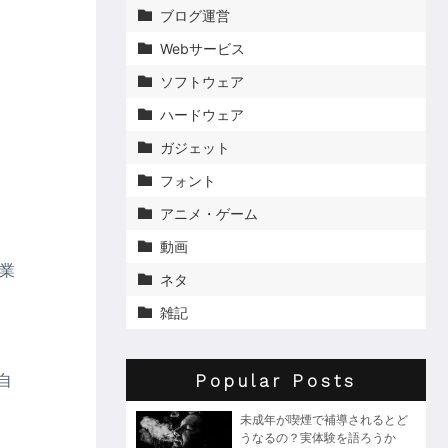
ブログ運営

Webサービス

ソフトウェア

ハードウェア

ガジェット

フォント

アニメ・ゲーム

動画

業
ネタ

。
雑記

自
Popular Posts
未成年が喫煙で補導されるとど
うなるの？実体験を語ろうか