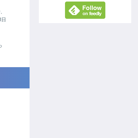
で、
1日
っ