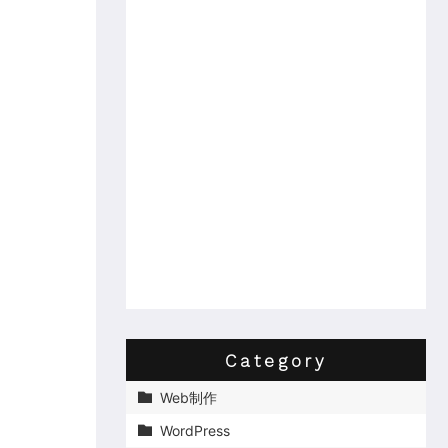
Category
Web制作

WordPress
